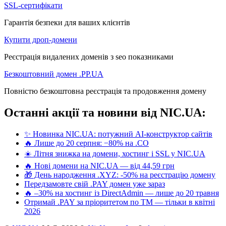
SSL-сертифікати
Гарантія безпеки для ваших клієнтів
Купити дроп-домени
Реєстрація видалених доменів з seo показниками
Безкоштовний домен .PP.UA
Повністю безкоштовна реєстрація та продовження домену
Останні акції та новини від NIC.UA:
✨ Новинка NIC.UA: потужний AI-конструктор сайтів
🔥 Лише до 20 серпня: −80% на .CO
☀️ Літня знижка на домени, хостинг і SSL у NIC.UA
🔥 Нові домени на NIC.UA — від 44,59 грн
🎁 День народження .XYZ: -50% на реєстрацію домену
Передзамовте свій .PAY домен уже зараз
🔥 –30% на хостинг із DirectAdmin — лише до 20 травня
Отримай .PAY за пріоритетом по ТМ — тільки в квітні
2026